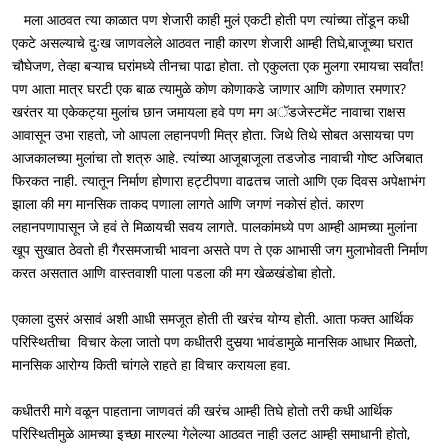
   मला आठवत त्या काळात पण शेजारी काही मुलं एकटी होती पण त्यांच्या तोंडून कधी 
एकटे असल्याचे दुःख जाणवलेले आठवत नाही कारण शेजारी आम्ही तिघे,बाजूच्या घरात 
चौघेजण, तेव्हा बऱ्याच घरांमध्ये तीनचा पाढा होता. तो एकुलता एक मुलगा रमायचा सर्वांत!

पण आता मात्र घरटी एक बाळ त्यामुळे कोण कोणाकडे जाणार आणि कोणात रमणार? 
खरंतर या एकेकट्या मुलांच छान जमायला हवे पण मग अॅडजेस्टमेंट नावाचा राक्षस 
आवासून उभा राहतो, जो आपला लहानपणी मित्र होता. जिथे तिथे सोबत असायचा पण 
आजकालच्या मुलांचा तो शत्रु आहे. त्यांच्या आजूबाजूला तडजोड नावाची गोष्ट अजिबात 
फिरकत नाही. त्यातून निर्माण होणारा हट्टीपणा वाढतच जातो आणि एक दिवस अपेक्षाभंग 
झाला की मग मानसिक ताकद पणाला लागते आणि जगणं नकोसं होतं. कारण 
लहानपणापासून जे हवं ते मिळायची सवय लागते. पालकांमध्ये पण आम्ही आमच्या मुलांना 
खूप सुखात ठेवतो ही गैरसमजाची भावना असते पण ते एक आभासी जग मुलाभोवती निर्माण 
करत असतात आणि वास्तवाशी पाला पडला की मग खेळखंडोबा होतो.

एकाला दुसरं असावं अशी आधी समजूत होती ती खरंच योग्य होती. आता फक्त आर्थिक 
परिस्थितीचा  विचार केला जातो पण कधीतरी दुसर्‍या भावंडामुळे मानसिक आधार मिळतो, 
मानसिक आरोग्य किती चांगले राहते हा विचार करायला हवा. 

कधीतरी मागे वळून पाहताना जाणवतं की खरंच आम्ही तिघे होतो तरी कधी आर्थिक 
परिस्थितीमुळे आमच्या इच्छा मारल्या गेलेल्या आठवत नाही उलट आम्ही समाधानी होतो, 