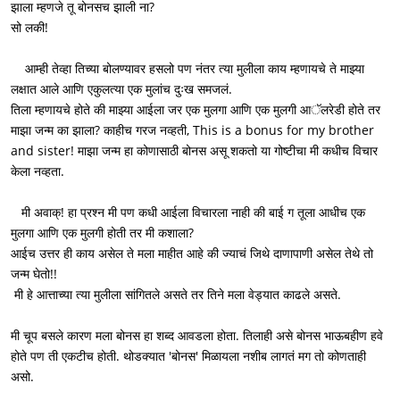
झाला म्हणजे तू बोनसच झाली ना?

सो लकी!

    आम्ही तेव्हा तिच्या बोलण्यावर हसलो पण नंतर त्या मुलीला काय म्हणायचे ते माझ्या 
लक्षात आले आणि एकुलत्या एक मुलांच दुःख समजलं.

तिला म्हणायचे होते की माझ्या आईला जर एक मुलगा आणि एक मुलगी आॅलरेडी होते तर 
माझा जन्म का झाला? काहीच गरज नव्हती, This is a bonus for my brother 
and sister! माझा जन्म हा कोणासाठी बोनस असू शकतो या गोष्टीचा मी कधीच विचार 
केला नव्हता. 

   मी अवाक्! हा प्रश्न मी पण कधी आईला विचारला नाही की बाई ग तूला आधीच एक 
मुलगा आणि एक मुलगी होती तर मी कशाला?

आईच उत्तर ही काय असेल ते मला माहीत आहे की ज्याचं जिथे दाणापाणी असेल तेथे तो 
जन्म घेतो!!

 मी हे आत्ताच्या त्या मुलीला सांगितले असते तर तिने मला वेड्यात काढले असते.

मी चूप बसले कारण मला बोनस हा शब्द आवडला होता. तिलाही असे बोनस भाऊबहीण हवे 
होते पण ती एकटीच होती. थोडक्यात 'बोनस' मिळायला नशीब लागतं मग तो कोणताही 
असो.
