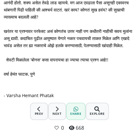
आनंदी होतो. शक्य असेल तेवढे लाड व्हायचे. मग आज एवढाला पैसा असूनही एकावरच 
थांबणारी पिढी पाहिली की आश्चर्य वाटतं. खरं काय? कोणतं सुख हवंय? की सुखाची 
व्याख्याच बदलली आहे? 

खरंतर या प्रश्नावर परफेक्ट असं कोणतंच उत्तर नाही पण कधीतरी नाहीची सवय मुलांना 
असू द्यावी. कदाचित पुढील आयुष्यात येणारे नकार पचवायची ताकत मिळेल आणि एखादे 
भावंड असेल तर ह्या नकाराचे ओझे हलके करण्यासाठी, पेलण्यासाठी खांदाही मिळेल. 

  शेवटी मिळालेला 'बोनस' कसा वापरायचा हा ज्याचा त्याचा प्रश्न आहे!! 

वर्षा हेमंत फाटक, पुणे
- Varsha Hemant Phatak
PREV
NEXT
SHARE
EXPLORE
🤍
0
668